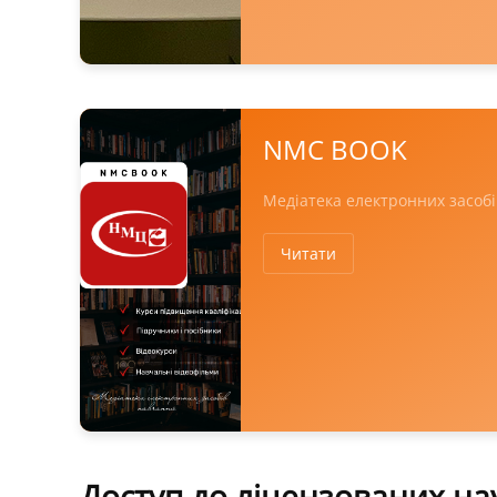
NMC BOOK
Медіатека електронних засоб
Читати
Доступ до ліцензованих на