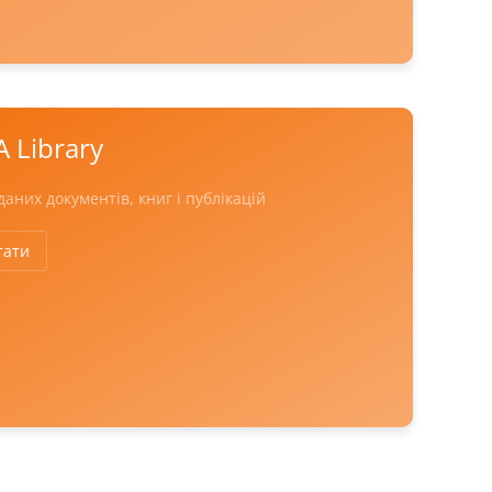
A Library
даних документів, книг і публікацій
тати