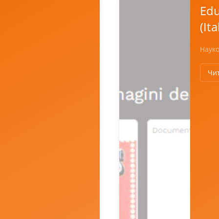
Edu
(It
Науко
Чи