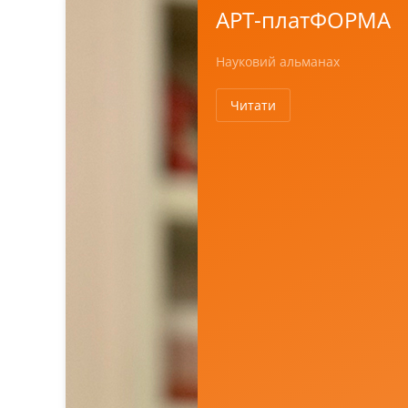
АРТ-платФОРМА
Науковий альманах
Читати