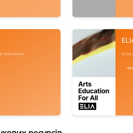
ELI
ів навчання
База 
Чи
укових ресурсів