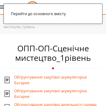
Українська
Перейти до основного вмісту
Головна
Документи
ОПП-ОП-Сценічне
мистецтво_1рівень
ОПП-ОП-Сценічне
мистецтво_1рівень
Обґрунтування закупівлі акумуляторна
батарея
Обґрунтування закупівлі акумуляторна
батарея
Обгрунтування закупівлі дизельного палива