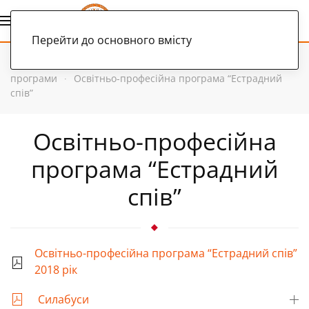
Українська
Перейти до основного вмісту
Головна
Освітній процес
Освітньо-професійні
програми
Освітньо-професійна програма “Естрадний
спів”
Освітньо-професійна
програма “Естрадний
спів”
Освітньо-професійна програма “Естрадний спів”
2018 рік
Силабуси