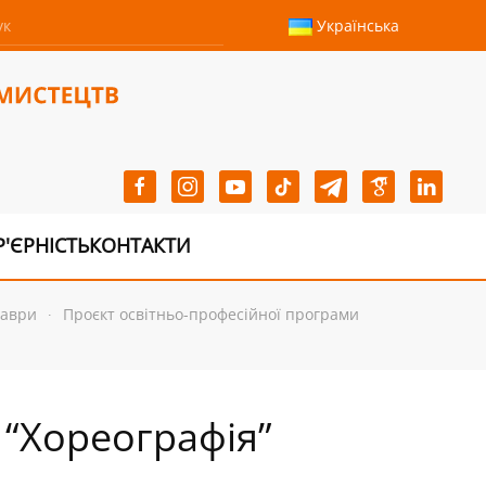
Українська
Р'ЄРНІСТЬ
КОНТАКТИ
лаври
Проєкт освітньо-професійної програми
 “Хореографія”