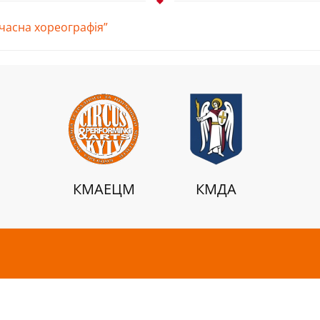
часна хореографія”
КМАЕЦМ
КМДА