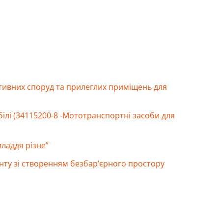
ортивних споруд та прилеглих приміщень для
білі (34115200-8 -Мототранспортні засоби для
иладдя різне”
нту зі створенням безбар’єрного простору