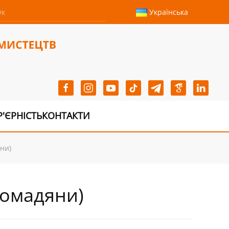
Українська
Р'ЄРНІСТЬ
КОНТАКТИ
яни)
ромадяни)