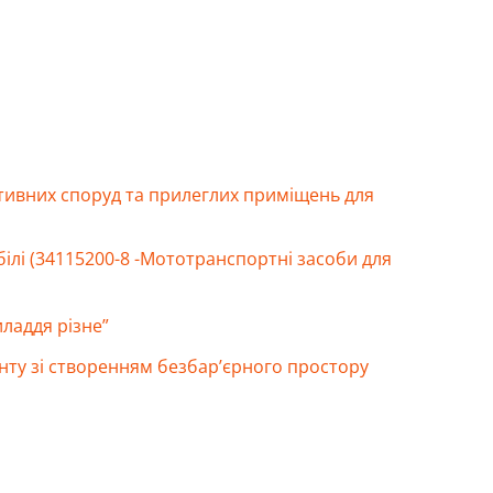
ортивних споруд та прилеглих приміщень для
білі (34115200-8 -Мототранспортні засоби для
иладдя різне”
нту зі створенням безбар’єрного простору