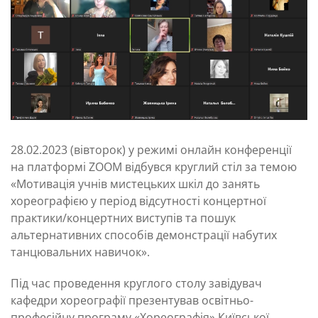
28.02.2023 (вівторок) у режимі онлайн конференції
на платформі ZOOM відбувся круглий стіл за темою
«Мотивація учнів мистецьких шкіл до занять
хореографією у період відсутності концертної
практики/концертних виступів та пошук
альтернативних способів демонстрації набутих
танцювальних навичок».
Під час проведення круглого столу завідувач
кафедри хореографії презентував освітньо-
професійну програму «Хореографія» Київської