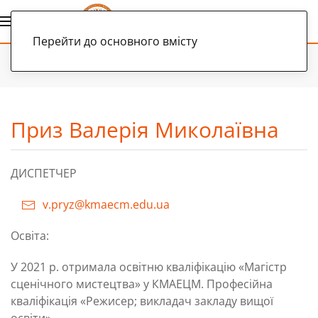
Українська
Перейти до основного вмісту
Головна
Фахівці
Приз Валерія Миколаївна
Приз Валерія Миколаївна
ДИСПЕТЧЕР
v.pryz@kmaecm.edu.ua
Освіта:
У 2021 р. отримала освітню кваліфікацію «Магістр
сценічного мистецтва» у КМАЕЦМ. Професійна
кваліфікація «Режисер; викладач закладу вищої
освіти».