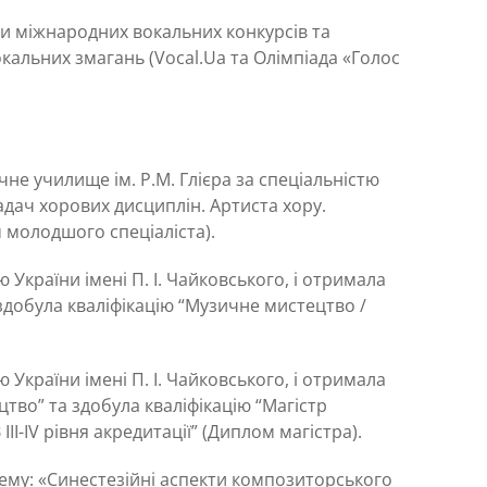
ати міжнародних вокальних конкурсів та
кальних змагань (Vocal.Ua та Олімпіада «Голос
не училище ім. Р.М. Глієра за спеціальністю
адач хорових дисциплін. Артиста хору.
 молодшого спеціаліста).
 України імені П. І. Чайковського, і отримала
 здобула кваліфікацію “Музичне мистецтво /
 України імені П. І. Чайковського, і отримала
тво” та здобула кваліфікацію “Магістр
І-ІV рівня акредитації” (Диплом магістра).
тему: «Синестезійні аспекти композиторського