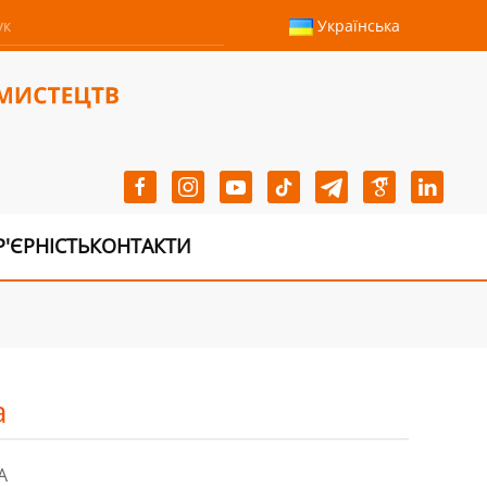
Українська
Р'ЄРНІСТЬ
КОНТАКТИ
а
А