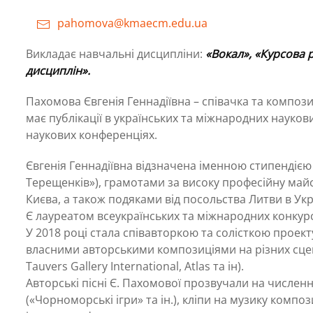
pahomova@kmaecm.edu.ua
Викладає навчальні дисципліни:
«Вокал», «Курсова 
дисциплін».
Пахомова Євгенія Геннадіївна – співачка та композ
має публікації в українських та міжнародних науко
наукових конференціях.
Євгенія Геннадіївна відзначена іменною стипендіє
Терещенків»), грамотами за високу професійну майс
Києва, а також подяками від посольства Литви в Украї
Є лауреатом всеукраїнських та міжнародних конкурсі
У 2018 році стала співавторкою та солісткою проекту
власними авторськими композиціями на різних сцена
Tauvers Gallery International, Atlas та ін).
Авторські пісні Є. Пахомової прозвучали на числен
(«Чорноморські ігри» та ін.), кліпи на музику компо