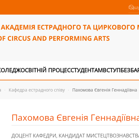
КОЛЕДЖ
ОСВІТНІЙ ПРОЦЕС
СТУДЕНТАМ
ВСТУП
БЕЗБА
а
Кафедра естрадного співу
Пахомова Євгенія Геннадіївна
Пахомова Євгенія Геннадіївн
ДОЦЕНТ КАФЕДРИ, КАНДИДАТ МИСТЕЦТВОЗНАВСТВ