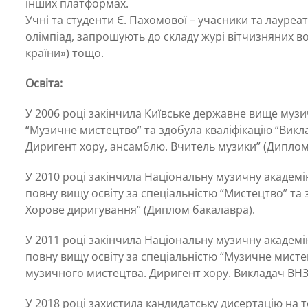
інших платформах.
Учні та студенти Є. Пахомової – учасники та лауре
олімпіад, запрошують до складу журі вітчизняних во
країни») тощо.
Освіта:
У 2006 році закінчила Київське державне вище музич
“Музичне мистецтво” та здобула кваліфікацію “Викл
Диригент хору, ансамблю. Вчитель музики” (Диплом
У 2010 році закінчила Національну музичну академію
повну вищу освіту за спеціальністю “Мистецтво” та
Хорове диригування” (Диплом бакалавра).
У 2011 році закінчила Національну музичну академію
повну вищу освіту за спеціальністю “Музичне мистец
музичного мистецтва. Диригент хору. Викладач ВНЗ ІІ
У 2018 році захистила кандидатську дисертацію на 