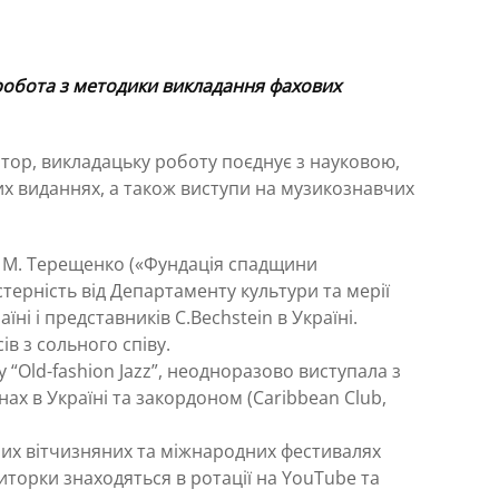
робота з методики викладання фахових
итор, викладацьку роботу поєднує з науковою,
вих виданнях, а також виступи на музикознавчих
ю М. Терещенко («Фундація спадщини
терність від Департаменту культури та мерії
ні і представників C.Bechstein в Україні.
в з сольного співу.
 “Old-fashion Jazz”, неодноразово виступала з
х в Україні та закордоном (Caribbean Club,
них вітчизняних та міжнародних фестивалях
зиторки знаходяться в ротації на YouTube та