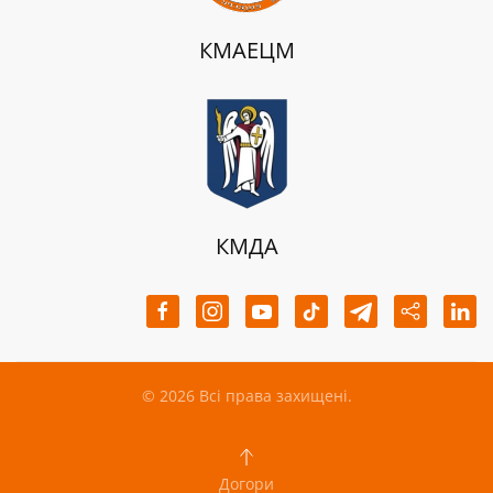
КМАЕЦМ
КМДА
©
2026
Всі права захищені.
Догори