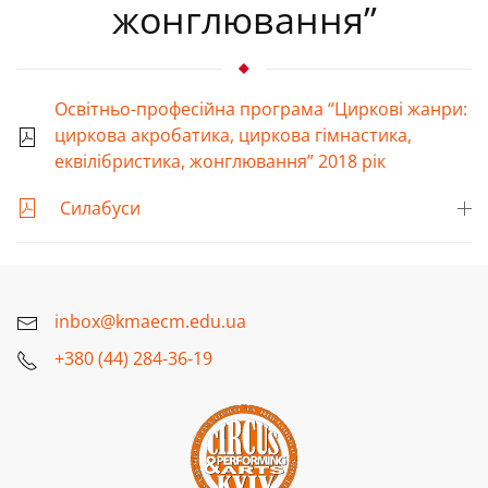
жонглювання”
Освітньо-професійна програма “Циркові жанри:
циркова акробатика, циркова гімнастика,
еквілібристика, жонглювання” 2018 рік
Силабуси
inbox@kmaecm.edu.ua
+380 (44) 284-36-19