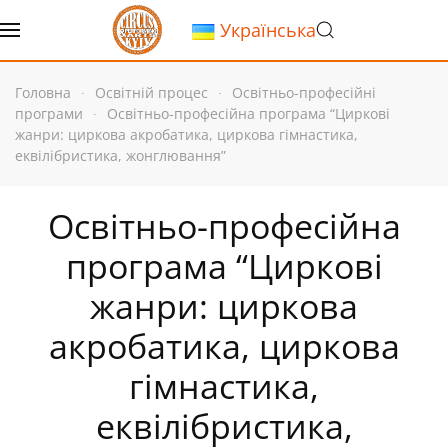
Українська
Перейти до основного вмісту
Головна
Освітній процес
Освітньо-професійні
програми
Освітньо-професійна програма “Циркові
жанри: циркова акробатика, циркова гімнастика,
еквілібристика, жонглювання”
Освітньо-професійна
програма “Циркові
жанри: циркова
акробатика, циркова
гімнастика,
еквілібристика,