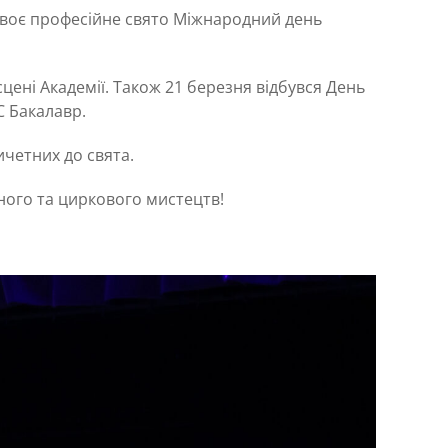
своє професійне свято Міжнародний день
 сцені Академії. Також 21 березня відбувся День
С Бакалавр.
ичетних до свята.
ного та циркового мистецтв!