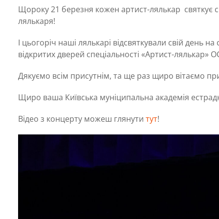
Щороку 21 березня кожен артист-лялькар
святкує 
лялькаря!
І цьогоріч наші лялькарі відсвяткували свій день на
відкритих дверей спеціальності «Артист-лялькар» О
Дякуємо всім присутнім, та ще раз щиро вітаємо пр
Щиро ваша Київська муніципальна академія естрад
Відео з концерту можеш глянути
тут
!