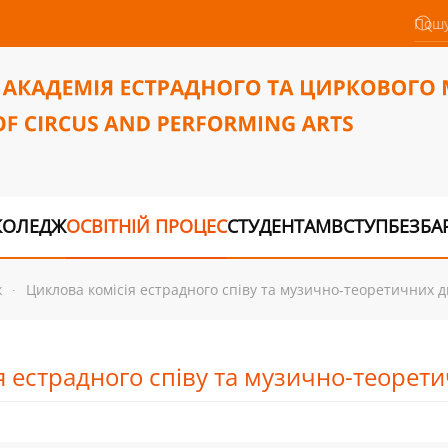
КОЛЕДЖ
ОСВІТНІЙ ПРОЦЕС
СТУДЕНТАМ
ВСТУП
БЕЗБА
ж
Циклова комісія естрадного співу та музично-теоретичних 
я естрадного співу та музично-теорет