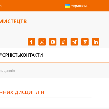
Українська
Р'ЄРНІСТЬ
КОНТАКТИ
дисциплін
ичних дисциплін