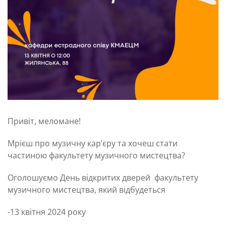
Привіт, меломане!
Мрієш про музичну кар’єру та хочеш стати
частиною факультету музичного мистецтва?
Оголошуємо День відкритих дверей факультету
музичного мистецтва, який відбудеться
-13 квітня 2024 року