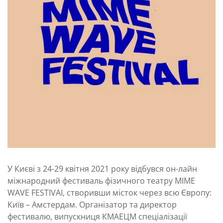
У Києві з 24-29 квітня 2021 року відбувся он-лайн
міжнародний фестиваль фізичного театру MIME
WAVE FESTIVAI, створивши місток через всю Європу:
Київ – Амстердам. Організатор та директор
фестивалю, випускниця КМАЕЦМ спеціалізації