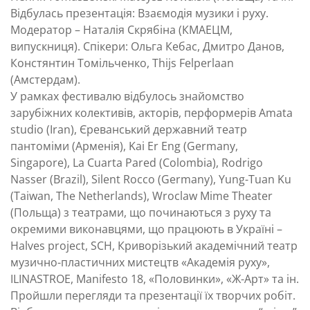
Відбулась презентація: Взаємодія музики і руху.
Модератор – Наталія Скрябіна (КМАЕЦМ,
випускниця). Спікери: Ольга Кебас, Дмитро Данов,
Констянтин Томільченко, Thijs Felperlaan
(Амстердам).
У рамках фестивалю відбулось знайомство
зарубіжних колективів, акторів, перформерів Amata
studio (Iran), Єреванський державний театр
пантоміми (Арменія), Kai Er Eng (Germany,
Singapore), La Cuarta Pared (Colombia), Rodrigo
Nasser (Brazil), Silent Rocco (Germany), Yung-Tuan Ku
(Taiwan, The Netherlands), Wroclaw Mime Theater
(Польща) з театрами, що починаються з руху та
окремими виконавцями, що працюють в Україні –
Halves project, SCH, Криворізький академічний театр
музично-пластичних мистецтв «Академія руху»,
ILINASTROE, Manifesto 18, «Половинки», «Ж-Арт» та ін.
Пройшли перегляди та презентації їх творчих робіт.