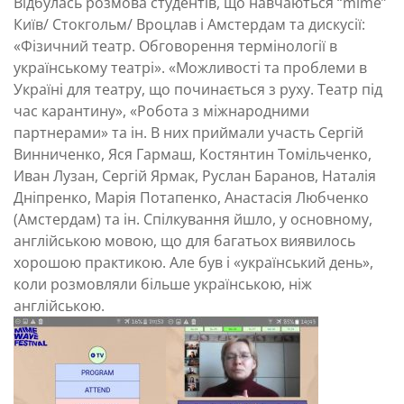
Відбулась розмова студентів, що навчаються “mimе”
Київ/ Стокгольм/ Вроцлав і Амстердам та дискусії:
«Фізичний театр. Обговорення термінології в
українському театрі». «Можливості та проблеми в
Україні для театру, що починається з руху. Театр під
час карантину», «Робота з міжнародними
партнерами» та ін. В них приймали участь Сергій
Винниченко, Яся Гармаш, Костянтин Томільченко,
Иван Лузан, Сергій Ярмак, Руслан Баранов, Наталія
Дніпренко, Марія Потапенко, Анастасія Любченко
(Амстердам) та ін. Спілкування йшло, у основному,
англійською мовою, що для багатьох виявилось
хорошою практикою. Але був і «український день»,
коли розмовляли більше українською, ніж
англійською.