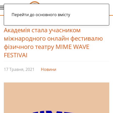
Українська
Перейти до основного вмісту
Академія стала учасником
міжнародного онлайн фестивалю
фізичного театру MIME WAVE
FESTIVAI
17 Травня, 2021
Новини