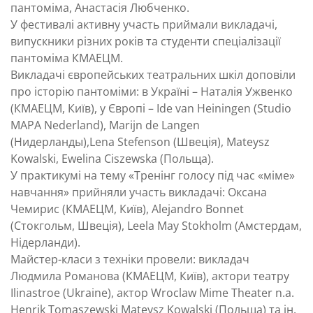
пантоміма, Анастасія Любченко.
У фестивалі активну участь приймали викладачі,
випускники різних років та студенти спеціалізації
пантоміма КМАЕЦМ.
Викладачі європейських театральних шкіл доповіли
про історію пантоміми: в Україні – Наталія Ужвенко
(КМАЕЦМ, Київ), у Європі – Ide van Heiningen (Studio
MAPA Nederland), Marijn de Langen
(Нидерланды),Lena Stefenson (Швеція), Mateysz
Kowalski, Ewelina Ciszewska (Польща).
У практикумі на тему «Тренінг голосу під час «міме»
навчання» прийняли участь викладачі: Оксана
Чемирис (КМАЕЦМ, Київ), Alejandro Bonnet
(Стокгольм, Швеція), Leela May Stokholm (Амстердам,
Нідерланди).
Майстер-класи з техніки провели: викладач
Людмила Романова (КМАЕЦМ, Київ), актори театру
Ilinastroe (Ukraine), актор Wroclaw Mime Theater n.a.
Henrik Tomaszewski Mateysz Kowalski (Польща) та ін.