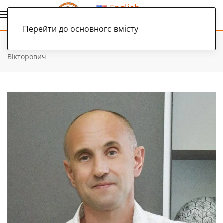
English
Українська
Перейти до основного вмісту
Головна
Фахівці
Ректорат
Яковлев Олександр
Вікторович