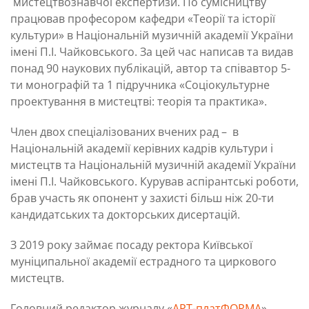
мистецтвознавчої експертизи. По сумісництву
працював професором кафедри «Теорії та історії
культури» в Національній музичній академії України
імені П.І. Чайковського. За цей час написав та видав
понад 90 наукових публікацій, автор та співавтор 5-
ти монографій та 1 підручника «Соціокультурне
проектування в мистецтві: теорія та практика».
Член двох спеціалізованих вчених рад – в
Національній академії керівних кадрів культури і
мистецтв та Національній музичній академії України
імені П.І. Чайковського. Курував аспірантські роботи,
брав участь як опонент у захисті більш ніж 20-ти
кандидатських та докторських дисертацій.
З 2019 року займає посаду ректора Київської
муніципальної академії естрадного та циркового
мистецтв.
Головний редактор журналу «
АРТ-платФОРМА
»